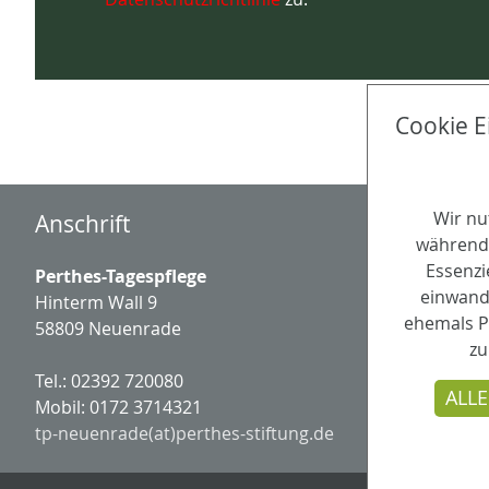
Cookie E
Wir nu
Anschrift
während 
Essenzi
Perthes-Tagespflege
einwandf
Hinterm Wall 9
ehemals P
58809 Neuenrade
zu
Tel.: 02392 720080
ALLE
Mobil: 0172 3714321
tp-neuenrade(at)perthes-stiftung.de