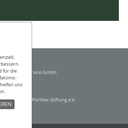
nziell,
Partner
rbessern.
 für die
 Matomo -
helfen uns
Träger
en.
Evangelische Perthes-Stiftung e.V.
IEREN